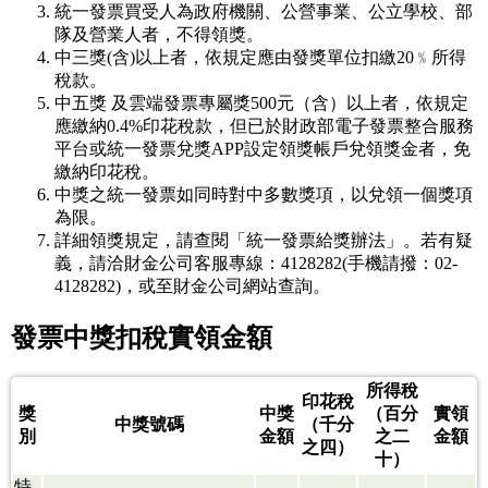
統一發票買受人為政府機關、公營事業、公立學校、部
隊及營業人者，不得領獎。
中三獎(含)以上者，依規定應由發獎單位扣繳20﹪所得
稅款。
中五獎 及雲端發票專屬獎500元（含）以上者，依規定
應繳納0.4%印花稅款，但已於財政部電子發票整合服務
平台或統一發票兌獎APP設定領獎帳戶兌領獎金者，免
繳納印花稅。
中獎之統一發票如同時對中多數獎項，以兌領一個獎項
為限。
詳細領獎規定，請查閱「統一發票給獎辦法」。若有疑
義，請洽財金公司客服專線：4128282(手機請撥：02-
4128282)，或至財金公司網站查詢。
發票中獎扣稅實領金額
所得稅
印花稅
獎
中獎
（百分
實領
中獎號碼
（千分
別
金額
之二
金額
之四）
十）
特