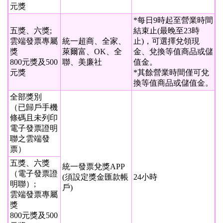
元獎
*每日9時起至營業時間
五獎、六獎;
結束止(最晚至23時
雲端發票專屬
統一超商、全家、
止)，可選擇兌領現
獎
萊爾富、OK、全
金、兌換等值商品或儲
800元獎及500
聯、美廉社
值金。
元獎
*其餘營業時間僅可兌
換等值商品或儲值金。
全部獎別
（已歸戶手機
條碼且未列印
電子發票證明
聯之雲端發
票）
五獎、六獎
統一發票兌獎APP
（電子發票證
(須設定獎金匯款帳
24小時
明聯）;
戶)
雲端發票專屬
獎
800元獎及500