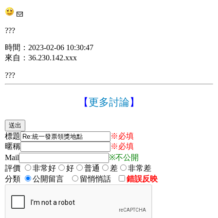
???
時間：2023-02-06 10:30:47
來自：36.230.142.xxx
???
【
更多討論
】
標題
※必填
暱稱
※必填
Mail
※不公開
評價
非常好
好
普通
差
非常差
分類
公開留言
留悄悄話
錯誤反映