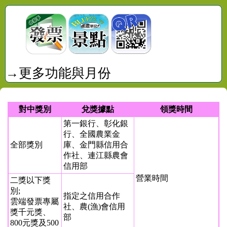
→更多功能與月份
對中獎別
兌獎據點
領獎時間
第一銀行、彰化銀
行、全國農業金
全部獎別
庫、金門縣信用合
作社、連江縣農會
信用部
營業時間
二獎以下獎
別;
指定之信用合作
雲端發票專屬
社、農(漁)會信用
獎千元獎、
部
800元獎及500