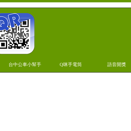
台中公車小幫手
Q咪手電筒
語音開獎