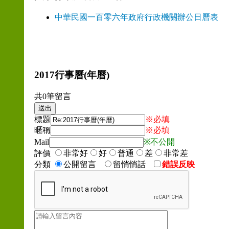
中華民國一百零六年政府行政機關辦公日曆表
2017行事曆(年曆)
共0筆留言
標題
※必填
暱稱
※必填
Mail
※不公開
評價
非常好
好
普通
差
非常差
分類
公開留言
留悄悄話
錯誤反映