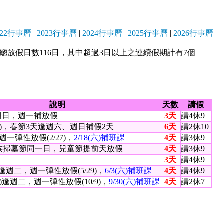
022行事曆
|
2023行事曆
|
2024行事曆
|
2025行事曆
|
2026行事曆
年)總放假日數116日，其中超過3日以上之連續假期計有7個
說明
天數
請假
)逢週日，週一補放假
3天
請4休9
27)，春節3天逢週六、週日補假2天
6天
請2休10
週一彈性放假(2/27)，
2/18(六)補班課
4天
請3休9
族掃墓節同一日，兒童節提前天放假
4天
請3休9
3天
請4休9
0)逢週二，週一彈性放假(5/29)，
6/3(六)補班課
4天
請4休9
10)逢週二，週一彈性放假(10/9)，
9/30(六)補班課
4天
請2休7