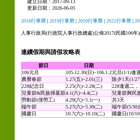
建立日期：2017-09-13
更新日期：2026-06-05
2018行事曆
|
2019行事曆
|
2020行事曆
|
2021行事曆
|
2
人事行政局(行政院人事行政總處)公佈2017(民國106
連續假期與請假攻略表
節日
日期
106元旦
105.12.30(日)~106.1.2
元旦(1/1
農曆春節
1.27(五)~2.01(三)
除夕1天(1/
228紀念日
2.25(六)~2.28(二)
228逢週二，
兒童節&民族掃墓節
4.1(六)~4.4(二)
兒童節興民
勞動節(僅勞工)
4.29(六)~5.1(一)
共3天
端午節
5.27(六)~5.30(二)
端午節(5/3
國慶日
10.7(六)~10.10(二)
國慶日(10/