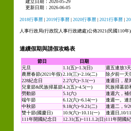
建立日期：2020-05-29
更新日期：2026-06-05
2018行事曆
|
2019行事曆
|
2020行事曆
|
2021行事曆
|
2
人事行政局(行政院人事行政總處)公佈2021(民國110
連續假期與請假攻略表
節日
日期
元旦
1.1(五)~1.3(日)
週五連放3
農曆春節(2021年假)
2.10(三)~2.16(二)
除夕前一天彈性
228紀念日
2.27(六)~3.1(一)
逢週日，星
兒童節&民族掃墓節
4.2(五)~4.5(一)
民族掃墓節和
勞動節
5.1(六)
逢週六，補
端午節
6.12(六)~6.14(一)
逢週一。連
中秋節
9.18(六)~9.21(二)
逢週二，9/2
雙十節(國慶日)
10.9(六)~10.11(一)
逢週日,10/1
111年開國紀念日
12.31(五)~111.1.2(日)
111年開國