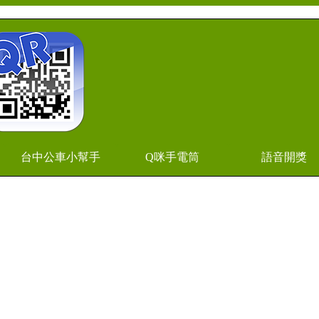
台中公車小幫手
Q咪手電筒
語音開獎