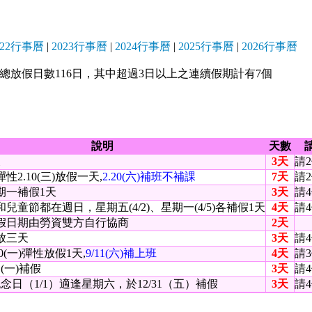
022行事曆
|
2023行事曆
|
2024行事曆
|
2025行事曆
|
2026行事曆
年)總放假日數116日，其中超過3日以上之連續假期計有7個
說明
天數
天
3天
請2
2.10(三)放假一天,
2.20(六)補班不補課
7天
請2
期一補假1天
3天
請4
兒童節都在週日，星期五(4/2)、星期一(4/5)各補假1天
4天
請4
假日期由勞資雙方自行協商
2天
放三天
3天
請4
0(一)彈性放假1天,
9/11(六)補上班
4天
請3
1(一)補假
3天
請4
紀念日（1/1）適逢星期六，於12/31（五）補假
3天
請4