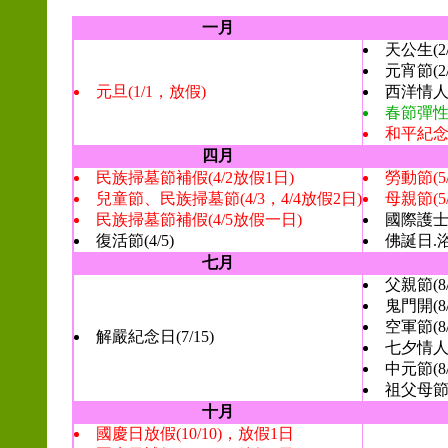
一月
天公生(2
元宵節(2
元旦(1/1，放假)
西洋情人節
春節彈性放
和平紀念日
四月
民族掃墓節補假(4/2放假1日)
勞動節(5
兒童節、民族掃墓節(4/3，4/4放假2日)
母親節(5
民族掃墓節補假(4/5放假一日)
國際護士節
復活節(4/5)
佛誕日.浴
七月
父親節(8/
鬼門開(
空軍節(8/
解嚴紀念日(7/15)
七夕情人
中元節(8
祖父母節
十月
國慶日放假(10/10)，放假1日