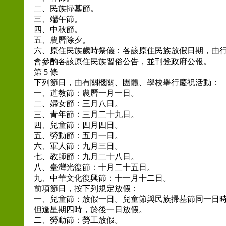
二、民族掃墓節。
三、端午節。
四、中秋節。
五、農曆除夕。
六、原住民族歲時祭儀：各該原住民族放假日期，由
會參酌各該原住民族習俗公告，並刊登政府公報。
第 5 條
下列節日，由有關機關、團體、學校舉行慶祝活動：
一、道教節：農曆一月一日。
二、婦女節：三月八日。
三、青年節：三月二十九日。
四、兒童節：四月四日。
五、勞動節：五月一日。
六、軍人節：九月三日。
七、教師節：九月二十八日。
八、臺灣光復節：十月二十五日。
九、中華文化復興節：十一月十二日。
前項節日，按下列規定放假：
一、兒童節：放假一日。兒童節與民族掃墓節同一日
但逢星期四時，於後一日放假。
二、勞動節：勞工放假。