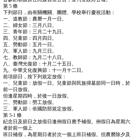
第 5 條
下列節日，由有關機關、團體、學校舉行慶祝活動：
一、道教節：農曆一月一日。
二、婦女節：三月八日。
三、青年節：三月二十九日。
四、兒童節：四月四日。
五、勞動節：五月一日。
六、軍人節：九月三日。
七、教師節：九月二十八日。
八、臺灣光復節：十月二十五日。
九、中華文化復興節：十一月十二日。
前項節日，按下列規定放假：
一、兒童節：放假一日。兒童節與民族掃墓節同一日時，於
前一日放假。
但逢星期四時，於後一日放假。
二、勞動節：勞工放假。
三、軍人節：依國防部規定放假。
第 5-1 條
紀念日及節日之放假日逢例假日應予補假。例假日為星期六
者於前一個上
班日補假，為星期日者於次一個上班日補假。但農曆除夕及