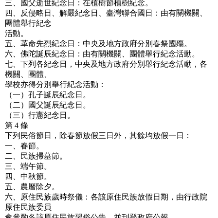
三、國父逝世紀念日：在植樹節植樹紀念。
四、反侵略日、解嚴紀念日、臺灣聯合國日：由有關機關、
團體舉行紀念
活動。
五、革命先烈紀念日：中央及地方政府分別春祭國殤。
六、佛陀誕辰紀念日：由有關機關、團體舉行紀念活動。
七、下列各紀念日，中央及地方政府分別舉行紀念活動，各
機關、團體、
學校亦得分別舉行紀念活動：
（一）孔子誕辰紀念日。
（二）國父誕辰紀念日。
（三）行憲紀念日。
第 4 條
下列民俗節日，除春節放假三日外，其餘均放假一日：
一、春節。
二、民族掃墓節。
三、端午節。
四、中秋節。
五、農曆除夕。
六、原住民族歲時祭儀：各該原住民族放假日期，由行政院
原住民族委員
會參酌各該原住民族習俗公告，並刊登政府公報。