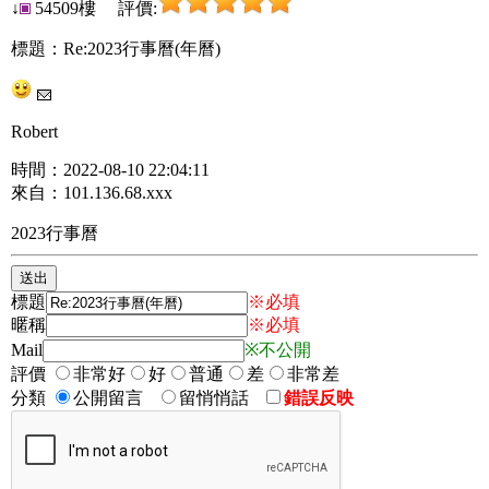
↓
54509樓 評價:
標題：Re:2023行事曆(年曆)
Robert
時間：2022-08-10 22:04:11
來自：101.136.68.xxx
2023行事曆
標題
※必填
暱稱
※必填
Mail
※不公開
評價
非常好
好
普通
差
非常差
分類
公開留言
留悄悄話
錯誤反映