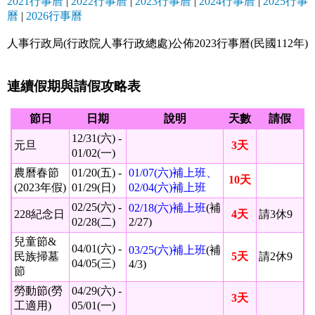
2021行事曆
|
2022行事曆
|
2023行事曆
|
2024行事曆
|
2025行事
曆
|
2026行事曆
人事行政局(行政院人事行政總處)公佈2023行事曆(民國112年)
連續假期與請假攻略表
節日
日期
說明
天數
請假
12/31(六) -
元旦
3天
01/02(一)
農曆春節
01/20(五) -
01/07(六)補上班、
10天
(2023年假)
01/29(日)
02/04(六)補上班
02/25(六) -
02/18(六)補上班
(補
228紀念日
4天
請3休9
02/28(二)
2/27)
兒童節&
04/01(六) -
03/25(六)補上班
(補
民族掃墓
5天
請2休9
04/05(三)
4/3)
節
勞動節(勞
04/29(六) -
3天
工適用)
05/01(一)