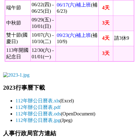
06/22(四) -
06/17(六)補上班
(補
端午節
4天
06/25(日)
6/23)
09/29(五) -
中秋節
3天
10/01(日)
雙十節(國
10/07(六) -
09/23(六)補上班
(補
4天
請3休9
慶日)
10/10(二)
10/9)
113年開國
12/30(六) -
3天
紀念日
01/01(一)
2023行事曆下載
112年辦公日曆表.xls
(Excel)
112年辦公日曆表.pdf
112年辦公日曆表.ods
(OpenDocument)
112年辦公日曆表.jpg
(Jpeg)
人事行政局官方連結