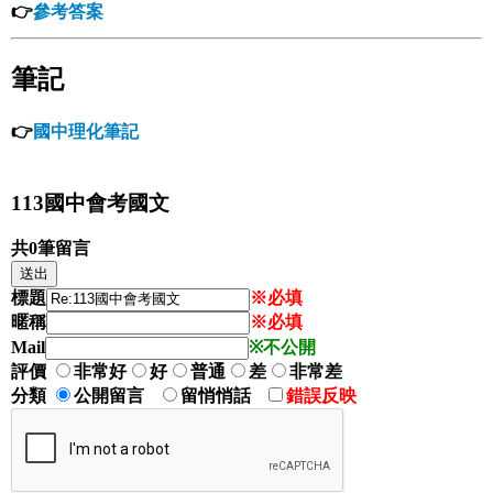
👉
參考答案
筆記
👉
國中理化筆記
113國中會考國文
共0筆留言
標題
※必填
暱稱
※必填
Mail
※不公開
評價
非常好
好
普通
差
非常差
分類
公開留言
留悄悄話
錯誤反映