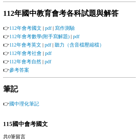
112年國中教育會考各科試題與解答
👉
112年會考國文
|
pdf
|
寫作測驗
👉
112年會考數學(附手寫解題)
|
pdf
👉
112年會考英文
|
pdf
|
聽力（含音檔壓縮檔）
👉
112年會考社會
|
pdf
👉
112年會考自然
|
pdf
👉
參考答案
筆記
👉
國中理化筆記
115國中會考國文
共0筆留言