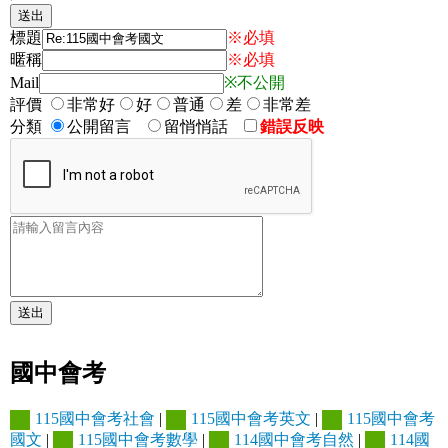
標題
※必填
暱稱
※必填
Mail
※不公開
評價
非常好
好
普通
差
非常差
分類
公開留言
留悄悄話
錯誤反映
國中會考
115國中會考社會
|
115國中會考英文
|
115國中會考
國文
|
115國中會考數學
|
114國中會考自然
|
114國