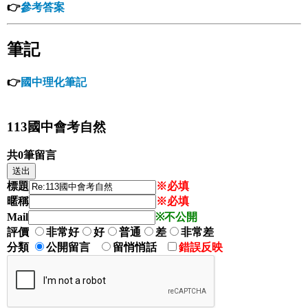
👉
參考答案
筆記
👉
國中理化筆記
113國中會考自然
共0筆留言
標題
※必填
暱稱
※必填
Mail
※不公開
評價
非常好
好
普通
差
非常差
分類
公開留言
留悄悄話
錯誤反映